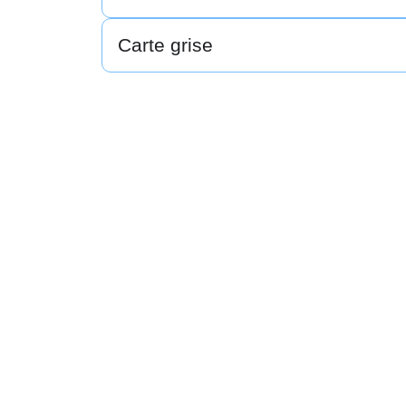
Carte grise
Mairie de
5 Rte de l’Ét