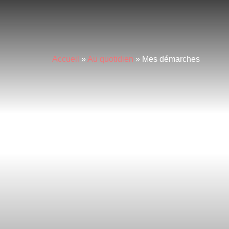
principal
Accueil
»
Au quotidien
»
Mes démarches