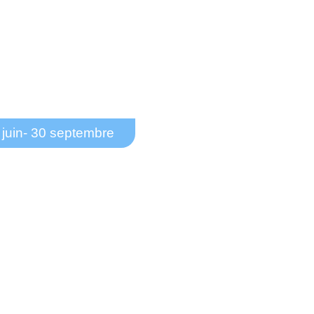
 juin
- 30 septembre
mande de subvention pour les
sociations (hors sportives)