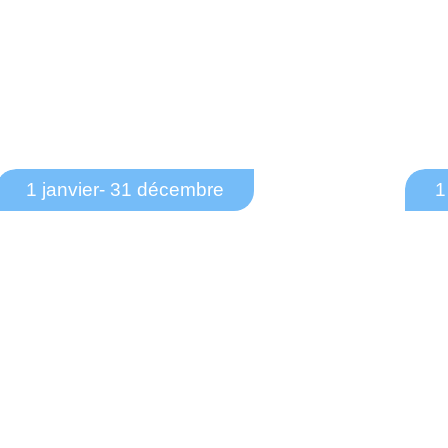
1 janvier
- 31 décembre
1
Territoire de la CDCG
De
Calendrier 2026 de la collecte des
as
ordures