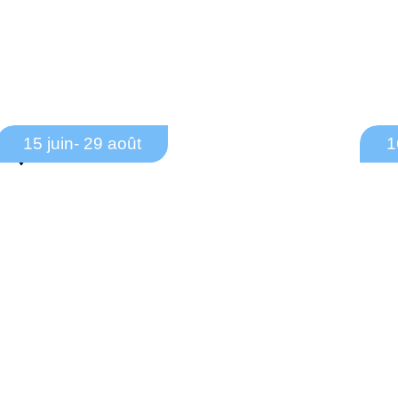
15 juin
- 29 août
1
Déchèterie - Les Clorisseaux 45500 Poilly-
D
Lez-Gien
Heures d’été Déchetteries