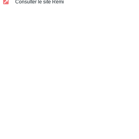
Consulter le site Rémi
Mairie de Langesse
5 Rte de l’Étang,
45290 Langesse
mairie@langesse.fr
02 38 96 10 00