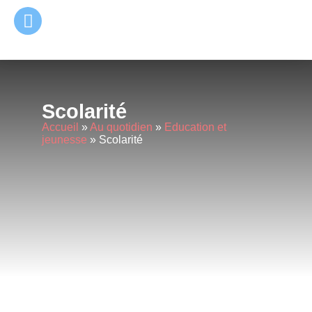
principal
Scolarité
Accueil
»
Au quotidien
»
Education et
jeunesse
»
Scolarité