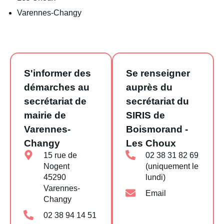
Varennes-Changy
S'informer des
Se renseigner
démarches au
auprès du
secrétariat de
secrétariat du
mairie de
SIRIS de
Varennes-
Boismorand -
Changy
Les Choux
15 rue de
02 38 31 82 69
Nogent
(uniquement le
45290
lundi)
Varennes-
Email
Changy
02 38 94 14 51