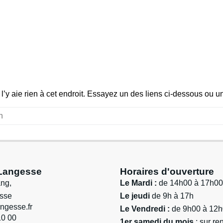
l l’y aie rien à cet endroit. Essayez un des liens ci-dessous ou 
 Langesse
Horaires d'ouverture
ang,
Le Mardi :
de 14h00 à 17h00
sse
Le jeudi
de 9h à 17h
ngesse.fr
Le Vendredi :
de 9h00 à 12
10 00
1er samedi du mois
: sur r