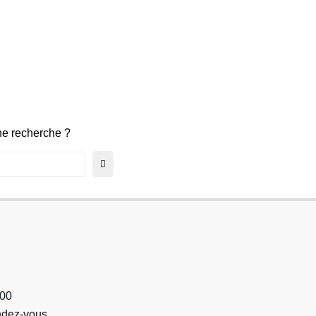
une recherche ?
h00
endez-vous