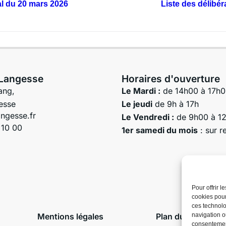
al du 20 mars 2026
Liste des délibér
 Langesse
Horaires d'ouverture
ang,
Le Mardi :
de 14h00 à 17h
esse
Le jeudi
de 9h à 17h
ngesse.fr
Le Vendredi :
de 9h00 à 1
 10 00
1er samedi du mois
: sur 
Pour offrir 
cookies pour
ces technolo
navigation ou
Mentions légales
Plan du site
consentement